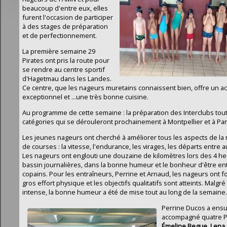
beaucoup d'entre eux, elles
furent l'occasion de participer
à des stages de préparation
et de perfectionnement.
La première semaine 29
Pirates ont pris la route pour
se rendre au centre sportif
d'Hagetmau dans les Landes.
Ce centre, que les nageurs muretains connaissent bien, offre un ac
exceptionnel et ...une très bonne cuisine.
Au programme de cette semaine : la préparation des Interclubs tou
catégories qui se dérouleront prochainement à Montpellier et à Pa
Les jeunes nageurs ont cherché à améliorer tous les aspects de la 
de courses : la vitesse, l'endurance, les virages, les départs entre au
Les nageurs ont englouti une douzaine de kilomètres lors des 4 h
bassin journalières, dans la bonne humeur et le bonheur d'être en
copains. Pour les entraîneurs, Perrine et Arnaud, les nageurs ont f
gros effort physique et les objectifs qualitatifs sont atteints. Malgré 
intense, la bonne humeur a été de mise tout au long de la semaine.
Perrine Ducos a ensu
accompagné quatre Pi
Émeline
Begue
,
Lena 