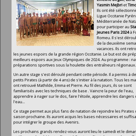
Yasmin Mejbri
et
Tim
Ils ont été sélectionn
Ligue Occitanie Pyré
Méditerranée de Nat
pour participer au
St
Jeunes Paris 2024
à F
Romeu. Il s'est déroul
de la deuxième sema
vacances. Ils ont ret
les jeunes espoirs de la grande région Occitanie. Le but est de pré
meilleurs espoirs aux Jeux Olympiques de 2024. Au programme : nat
préparations sportives sous la houlette des entraîneurs régionaux.
Un autre stage s'est déroulé pendant cette période. Il a permis à de
petits Pirates (à partir de 4 ans) de s'initier à la natation. Tous les ma
ont retrouvé Mathilde, Emma et Pierre. Au fil des jours, ils se sont
familiarisés avec les techniques de base . Vaincre la peur de l'eau,
apprendre à nager sur le dos, faire l'étoile, apprendre les dangers
l'eau...
Ce stage permet aux plus fans de natation de rejoindre les Pirates 
saison prochaine. Ils auront acquis les bases nécessaires et suffis
pour intégrer le groupe des Avenirs.
Les prochains grands rendez-vous auront lieu le samedi et le dim