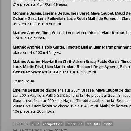
21e place sur 4 x 100m 4 Nages.
Morgane Basaia
,
Émeline Begue
,
Inès Beret
,
Maya Caubet
,
Maud De
Océane Gasc
,
Lena Poilevilain
,
Lucie Robin
Mathilde Romeu
et
Clara
arrivent 21e sur 10 x 50m NL.
Mathéo Andrée
,
Timotéo Leal
,
Louis Martin Dirat
et
Alaric Rochard
ar
12é sur 4 x 200m NL.
Mathéo Andrée
,
Pablo Garcia
,
Timotéo
Leal
et
Liam Martin
prennent 
place sur 4 x 100m 4 Nages.
Mathéo Andrée
,
Nawfal Ben Chrif
,
Adrien Bracq
,
Pablo Garcia
,
Timot
Louis
Martin Dirat, Liam Martin
,
Alaric Rochard
,
Degat Aymeric
,
Pablo
Gonzalez
prennent la 20e place sur 10 x 50m NL.
En individuel
Émeline Begue
se classe 14e sur 200m Brasse,
Maya Caubet
se cla
sur 200m Papillon,
Pablo Garcia
prend la 14e place sur 200m Brasse
Gas
c arrive 14e sur 200m x 4 Nages.
Timotéo Leal
prend la 15e plac
200m Dos.
Lucie Robin
se classe 15e sur 400m NL
Mathilde Romeu
p
10e place sur 200m Dos.
Classé dans :
2022
compétition
interclubs
résultats
stage
Publié le 22/11/2022 par Guy BONNET