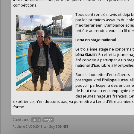
compétitions.
Tous sont rentrés ravis et déjà b
par les premiers assauts du sole
méditerranéen. L'ambiance et les
ont été au rendez-vous au fil des
Lena en stage national
Le troisième stage ne concernai
Léna Gaulin
. En effet la jeune n
été conviée à participer à un sta
national d'Eau Libre à Montpellie
Sous la houlette d'entraîneurs
prestigieux tel
Philippe Lucas
, el
pouvoir participer à des entraî
de haut niveau en compagnie de l
des jeunes nageurs français. Ce
expérience, n'en doutons pas, va permettre à Lena d'être au mieux
forme.
Classé dans :
2018
stage
Publié le 24/04/2018 par Guy BONNET