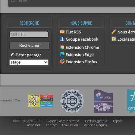
14 articles.
RECHERCHE
NOUS SUIVRE
CONT
Flux RSS
Nous écri
Groupe Facebook
Localisat
Rechercher
Extension Chrome
Extension Edge
Filtrer par tag :
Extension Firefox
Πr@T.SiteWeb v.1.3.4
Gestion administrative
Gestion sportive
Espace
adhérent
Contact
Localisation
Mentions légales