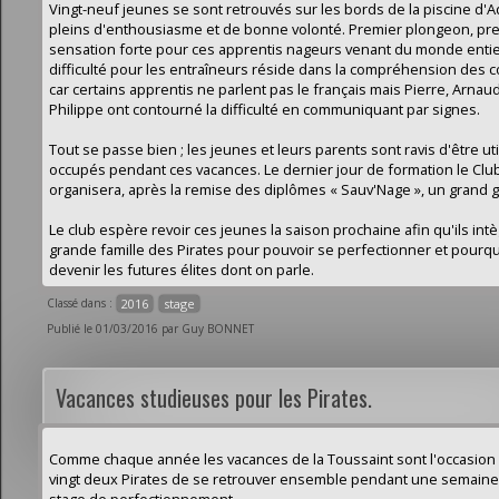
Vingt-neuf jeunes se sont retrouvés sur les bords de la piscine d'
pleins d'enthousiasme et de bonne volonté. Premier plongeon, pr
sensation forte pour ces apprentis nageurs venant du monde entie
difficulté pour les entraîneurs réside dans la compréhension des 
car certains apprentis ne parlent pas le français mais Pierre, Arnaud
Philippe ont contourné la difficulté en communiquant par signes.
Tout se passe bien ; les jeunes et leurs parents sont ravis d'être u
occupés pendant ces vacances. Le dernier jour de formation le Clu
organisera, après la remise des diplômes « Sauv'Nage », un grand g
Le club espère revoir ces jeunes la saison prochaine afin qu'ils intè
grande famille des Pirates pour pouvoir se perfectionner et pourq
devenir les futures élites dont on parle.
Classé dans :
2016
stage
Publié le 01/03/2016 par Guy BONNET
Vacances studieuses pour les Pirates.
Comme chaque année les vacances de la Toussaint sont l'occasion
vingt deux Pirates de se retrouver ensemble pendant une semaine
stage de perfectionnement.