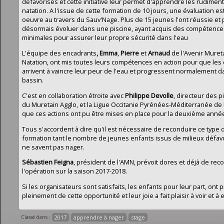
défavorisés et cette initiative leur permet d'apprendre les rudiment
natation. A l'issue de cette formation de 10 jours, une évaluation e
oeuvre au travers du Sauv'Nage. Plus de 15 jeunes l'ont réussie et
désormais évoluer dans une piscine, ayant acquis des compétence
minimales pour assurer leur propre sécurité dans l'eau
L'équipe des encadrants
, Emma
,
Pierre
et
Arnaud
de l'Avenir Muret
Natation, ont mis toutes leurs compétences en action pour que les
arrivent à vaincre leur peur de l'eau et progressent normalement 
bassin.
C'est en collaboration étroite avec
Philippe Devolle
, directeur des p
du Muretain Agglo, et la Ligue Occitanie Pyrénées-Méditerranée de
que ces actions ont pu être mises en place pour la deuxième anné
Tous s'accordent à dire qu'il est nécessaire de reconduire ce type 
formation tant le nombre de jeunes enfants issus de milieux défav
ne savent pas nager.
Sébastien Feigna
, président de l'AMN, prévoit dores et déjà de rec
l'opération sur la saison 2017-2018.
Si les organisateurs sont satisfaits, les enfants pour leur part, ont p
pleinement de cette opportunité et leur joie a fait plaisir à voir et à
Classé dans :
2017
apprendre à nager
stage