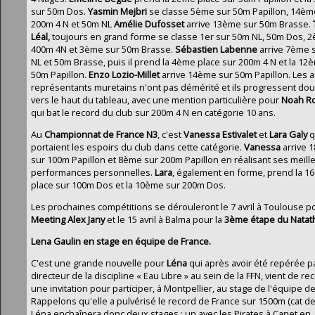
sur 50m Dos.
Yasmin Mejbri
se classe 5ème sur 50m Papillon, 14èm
200m 4 N et 50m NL
Amélie Dufosset
arrive 13ème sur 50m Brasse.
Léal,
toujours en grand forme se classe 1er sur 50m NL, 50m Dos, 
400m 4N et 3ème sur 50m Brasse.
Sébastien Labenne
arrive 7ème 
NL et 50m Brasse, puis il prend la 4ème place sur 200m 4 N et la 12
50m Papillon.
Enzo Lozio-Millet
arrive 14ème sur 50m Papillon. Les 
représentants muretains n'ont pas démérité et ils progressent d
vers le haut du tableau, avec une mention particulière pour
Noah R
qui bat le record du club sur 200m 4 N en catégorie 10 ans.
Au
Championnat de France N3
, c'est
Vanessa Estivalet
et
Lara Galy
q
portaient les espoirs du club dans cette catégorie.
Vanessa
arrive 
sur 100m Papillon et 8ème sur 200m Papillon en réalisant ses meill
performances personnelles.
Lara
, également en forme, prend la 
place sur 100m Dos et la 10ème sur 200m Dos.
Les prochaines compétitions se dérouleront le 7 avril à Toulouse po
Meeting Alex Jany
et le 15 avril à Balma pour la
3ème étape du Natat
Lena Gaulin en stage en équipe de France.
C'est une grande nouvelle pour
Léna
qui après avoir été repérée pa
directeur de la discipline « Eau Libre » au sein de la FFN, vient de re
une invitation pour participer, à Montpellier, au stage de l'équipe d
Rappelons qu'elle a pulvérisé le record de France sur 1500m (cat de
Léna enchaînera donc deux stages : un avec les Pirates à Canet en