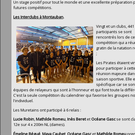
Un stage positif pour tout le monde et une excellente préparation 
futures compétitions.
Les Interclubs à Montauban
.
Vingt et un clubs, 441
participants se sont
rencontrés lors de ce
compétition qui a réun
gratin de la natation 
;
Les Pirates étaient vi
pour participer à cett
réunion majeure dans
saison sportive. Elle 
spécifique car se son
équipes de relayeurs qui sont à l'honneur et qui font toute la diffé
C'est la seule compétition du calendrier qui favorise les groupes n
l'individuel.
Les Muretains ont participé à 6 relais :
Lucie Robin
,
Mathilde Romeu
,
Inès Beret
et
Océane Gasc
se sont cl
12e sur 4 x 200m NL (dames).
Émeline Bégué
,
Maya Caubet
,
Océane Gasc
et
Mathilde Romeu
pren