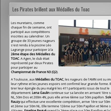
Les Pirates brillent aux Médailles du Toac
Les muretains, comme
chaque fin de semaine, ont
participé aux compétitions
inscrites au calendrier. Un
groupe de 33 jeunes nageurs
s'est rendu à la piscine Léo
Lagrange pour participer à la
2ème étape des Médailles du
TOAC
. A Agen, le club était
représenté par deux Pirates
pour participer au
Championnat de France N3 (Q2
).
A Toulouse, aux
Médailles du TOAC
, les nageurs de l'AMN ont su i
leur rythme et les jeunes espoirs ont confirmé leur grande forme. I
tirer leur épingle du jeu malgré les 411 participants issus de tout le
département.
Lena Gaulin
continue sur sa lancée en arrivant 1ère 
NL, 50m Dos et 200m 4N, puis elle arrive 6ème sur 50m papillon.
Sol
Rauzy
qui effectue une excellente compétition, arrive 1ère sur 50m
et 2ème sur 50m NL. Elle termine 12ème sur 50m Papillon et 9ème 
4 Nages.
Emeline Begué
prend la 2ème place sur 50m Papillon et l