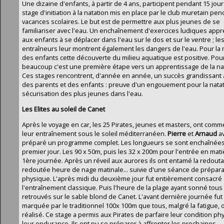
Une dizaine d'enfants, à partir de 4 ans, participent pendant 15 jou
stage d'initiation à la natation mis en place par le club muretain pen
vacances scolaires. Le but est de permettre aux plus jeunes de se
familiariser avec l'eau. Un enchaînement d'exercices ludiques app
aux enfants à se déplacer dans l'eau sur le dos et sur le ventre ; le
entraîneurs leur montrent également les dangers de l'eau. Pour la 
des enfants cette découverte du milieu aquatique est positive. Pou
beaucoup c'est une première étape vers un apprentissage de la nat
Ces stages rencontrent, d'année en année, un succès grandissant
des parents et des enfants : preuve d'un engouement pour la natati
sécurisation des plus jeunes dans l'eau.
Les Elites au soleil de Canet
Après le voyage en car, les 25 Pirates, jeunes et masters, ont com
leur entraînement sous le soleil méditerranéen.
Pierre
et
Arnaud
av
préparé un programme complet. Les longueurs se sont enchaînées
premier jour. Les 90 x 50m, puis les 32 x 200m pour l'entrée en mati
1ère journée. Après un réveil aux aurores ils ont entamé la redouta
redoutée heure de nage matinale... suivie d'une séance de prépara
physique. L'après midi du deuxième jour fut entièrement consacré 
l'entraînement classique. Puis l'heure de la plage ayant sonné tous
retrouvés sur le sable blond de Canet. L'avant dernière journée fut
marquée par le traditionnel 100x 100m que tous, malgré la fatigue, 
réalisé. Ce stage a permis aux Pirates de parfaire leur condition ph
leur endurance. Ils ont pu se préparer à affronter les prochaines