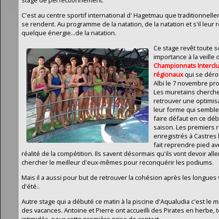
C'est au centre sportif international d' Hagetmau que traditionnelle
se rendent. Au programme de la natation, de la natation et s'il leur 
quelque énergie...de la natation.
Ce stage revêt toute 
importance à la veille 
Championnats Intercl
régionaux
qui se déro
Albi le 7 novembre pro
Les muretains cherche
retrouver une optimis
leur forme qui semble
faire défaut en ce dé
saison. Les premiers r
enregistrés à Castres 
fait reprendre pied av
réalité de la compétition. Ils savent désormais qu'ils vont devoir alle
chercher le meilleur d'eux-mêmes pour reconquérir les podiums.
Mais il a aussi pour but de retrouver la cohésion après les longues
d'été..
Autre stage qui a débuté ce matin à la piscine d'Aqualudia c'est le m
des vacances. Antoine et Pierre ont accueilli des Pirates en herbe, 
intimidés, pour cette première prise de contact.