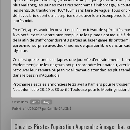
plus vaillants), les jeunes corsaires sont partis à l'abordage, le cou
les dents, du traditionnel 100*100m sans faire de vague. Tous ont r
défi avec brio et ont eu la surprise de trouver leur récompense le
après-midi.
En effet, après avoir découvert et pillés un trésor de spécialités m
à volonté, c'est le ventre bien rempli que les pirates ont mouillé à 
de là afin de s'affronter durant 3 parties au laser game. Ils ont term
après-midi surprise avec deux heures de quartier libre dans un ca
idyllique.
Ce n'est que le lundi soir (après une journée d'entrainement... bien
évidemment) que les nageurs ont pu reprendre leur bateau, virer le
retrouver leur repaire où Jean Noël Raynaud attendait les plus témé
dans le bassin d'Aqualudia.
Prochaines escales annoncées le 23 avril à Pamiers pour le troisiè
Natathlon, et le 28, 29 et 30 avril à Toulouse pour le Meeting national
Classé dans :
2017
stage
Publié le 14/04/2017 par Camille GALIGNÉ
Chez les Pirates l'opération Apprendre à nager bat s