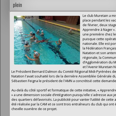
plein
Le club Muretain a mi
place pendant les va
de février, deux stag
Apprendre à Nager ».
une première chez le
puisque cette opérat
nationale. Elle est po
la Fédération Françai
Natation et son ante
régionale, la Commu
d’Agglomération du M
et l'Avenir Muretain N
Le Président Bernard Dalmon du Comité Régional Midi-Pyrénées d
Natation l'avait souhaité lors de la dernière Assemblée Générale du
Sébastien Feigna le président de l'AMN a concrétisé cette demande
Au-delà du côté sportif et formatique de cette initiative, « Apprend
» a une dimension sociale d’intégration puisqu'elle s'adresse aux 
des quartiers défavorisés. La publicité pour vanter l’utilité de cette 
été réalisée par la CAM et ce sont trois entraîneurs du club qui ont é
cheville ouvrière de ce projet.