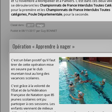
et 12 novembre à Montpellier et à Pamiers. C'est dans ces deux vill
se dérouleront les
Championnats de France Interclubs Toutes Caté
pour la première et les
Championnats de France Interclubs Toutes
catégories, Poule Départementale
, pour la seconde.
Classé dans :
2017
stage
Publié le 08/11/2017 par Guy BONNET
Opération « Apprendre à nager »
C'est un bilan positif qu'il faut
tirer de cette opération mise
en oeuvre par le club
muretain tout au long des
vacances scolaires.
C'est grâce à la volonté de
l'État et de la Fédération
Française de Natation que 85
jeunes scolaires ont pu
participer à ces sessions. Les
enfants viennent de milieux