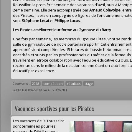
Roussillon la première semaine des vacances d'avril, puis à Montpell
2ème semaine. Elle sera accompagnée par
Arnaud
Colavolpe
, entr
des Pirates. Il sera en compagnie de figures de l'entraînement nati
sont
Stéphane Lecat
et
Philippe Lucas
.
Les Pirates améliorent leur forme au Gymnase du Barry
Une fois par semaine, les membres du groupe Elites, vont se rendre
salle de gymnastique de notre partenaire sportif. Cet entraînement
approprié vient compléter les 15 heures de bassin hebdomadaires. 
encadrés et suivis par les professionnels du métier de la forme. Ils
travaillent en étroite collaboration avec l'équipe éducative du club.
reconnue dans le milieu de la natation comme étant un club format
éducatif par excellence.
Classé dans :
2018
compétition
résultats
stage
Publié le 03/04/2018 par Guy BONNET
Vacances sportives pour les Pirates
Les vacances de la Toussaint
sont terminées pour les
nageurs de l'AMN et pour