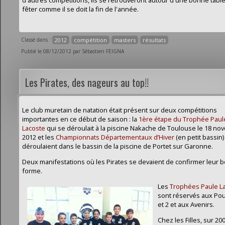
d'autres compétitions, ils se retrouveront autour d'une bonne tabl
fêter comme il se doit la fin de l'année.
Classé dans :
2012
compétition
masters
résultats
Publié le 08/12/2012 par Sébastien FEIGNA
Les Pirates, des nageurs au top!!
Le club muretain de natation était présent sur deux compétitions
importantes en ce début de saison : la
1ère étape du Trophée Paul
Lacoste
qui se déroulait à la piscine Nakache de Toulouse le 18 n
2012 et les
Championnats Départementaux d’Hiver
(en petit bassin)
déroulaient dans le bassin de la piscine de Portet sur Garonne.
Deux manifestations où les Pirates se devaient de confirmer leur 
forme.
Les
Trophées Paule L
sont réservés aux Pou
et 2 et aux Avenirs.
Chez les Filles, sur 2