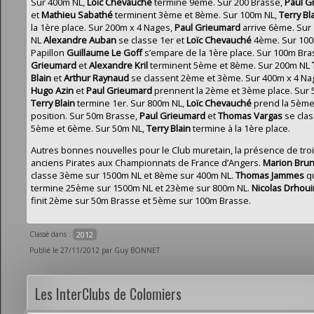
Sur 400m NL,
Loïc Chevauché
termine 9ème. Sur 200 Brasse,
Paul G
et
Mathieu Sabathé
terminent 3ème et 8ème. Sur 100m NL,
Terry Bl
la 1ère place. Sur 200m x 4 Nages,
Paul Grieumard
arrive 6ème. Sur
NL
Alexandre Auban
se classe 1er et
Loïc Chevauché
4ème. Sur 10
Papillon
Guillaume Le Goff
s’empare de la 1ère place. Sur 100m Bra
Grieumard
et
Alexandre Kril
terminent 5ème et 8ème. Sur 200m NL
Blain
et
Arthur Raynaud
se classent 2ème et 3ème. Sur 400m x 4 Na
Hugo Azin
et
Paul
Grieumard
prennent la 2ème et 3ème place. Sur 
Terry Blain
termine 1er. Sur 800m NL,
Loïc
Chevauché
prend la 5èm
position. Sur 50m Brasse,
Paul Grieumard
et
Thomas Vargas
se cla
5ème et 6ème. Sur 50m NL,
Terry Blain
termine à la 1ère place.
Autres bonnes nouvelles pour le Club muretain, la présence de tro
anciens Pirates aux Championnats de France d’Angers.
Marion Brun
classe 3ème sur 1500m NL et 8ème sur 400m NL.
Thomas Jammes
q
termine 25ème sur 1500m NL et 23ème sur 800m NL.
Nicolas Drhoui
finit 2ème sur 50m Brasse et 5ème sur 100m Brasse.
Classé dans :
2012
Publié le 27/11/2012 par Guy BONNET
Les InterClubs de Colomiers