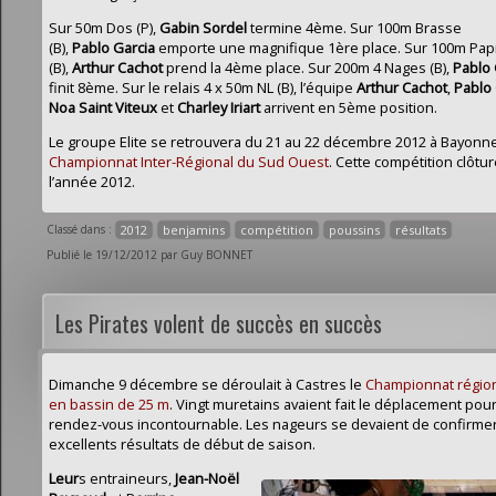
Sur 50m Dos (P),
Gabin Sordel
termine 4ème. Sur 100m Brasse
(B),
Pablo
Garcia
emporte une magnifique 1ère place. Sur 100m Papi
(B),
Arthur
Cachot
prend la 4ème place. Sur 200m 4 Nages (B),
Pablo 
finit 8ème. Sur le relais 4 x 50m NL (B), l’équipe
Arthur Cachot
,
Pablo 
Noa Saint Viteux
et
Charley Iriart
arrivent en 5ème position.
Le groupe Elite se retrouvera du 21 au 22 décembre 2012 à Bayonne
Championnat Inter-Régional du Sud Ouest
. Cette compétition clôtu
l’année 2012.
Classé dans :
2012
benjamins
compétition
poussins
résultats
Publié le 19/12/2012 par Guy BONNET
Les Pirates volent de succès en succès
Dimanche 9 décembre se déroulait à Castres le
Championnat région
en bassin de 25 m
. Vingt muretains avaient fait le déplacement pou
rendez-vous incontournable. Les nageurs se devaient de confirmer
excellents résultats de début de saison.
Leur
s entraineurs,
Jean-Noël