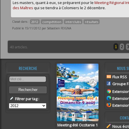
Les masters, quant à eux, se préparent pour le
Meeting Régional In
des Maîtres
qui se tiendra à Colomiers le 2 décembre.
Classé dans :
2012
compétition
interclubs
résultats
Publié le 15/11/2012 par Sébastien FEIGNA
40 articles.
1
2
3
RECHERCHE
NOUS S
Flux RSS
Groupe F
Rechercher
Extensio
Extensio
Filtrer par tag :
Extension
CONT
Meeting été Occitanie 1
Nous écri