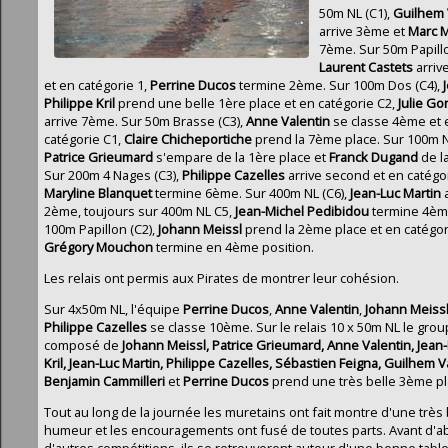
50m NL (C1),
Guilhem 
arrive 3ème et
Marc 
7ème. Sur 50m Papillo
Laurent Castets
arriv
et en catégorie 1,
Perrine Ducos
termine 2ème. Sur 100m Dos (C4),
J
Philippe Kril
prend une belle 1ère place et en catégorie C2,
Julie Go
arrive 7ème. Sur 50m Brasse (C3),
Anne Valentin
se classe 4ème et 
catégorie C1,
Claire Chicheportiche
prend la 7ème place. Sur 100m N
Patrice Grieumard
s'empare de la 1ère place et
Franck Dugand
de l
Sur 200m 4 Nages (C3),
Philippe Cazelles
arrive second et en catégor
Maryline Blanquet
termine 6ème. Sur 400m NL (C6),
Jean-Luc Martin
a
2ème, toujours sur 400m NL C5,
Jean-Michel Pedibidou
termine 4èm
100m Papillon (C2),
Johann Meissl
prend la 2ème place et en catégor
Grégory Mouchon
termine en 4ème position.
Les relais ont permis aux Pirates de montrer leur cohésion.
Sur 4x50m NL, l'équipe
Perrine Ducos
,
Anne Valentin
,
Johann Meiss
Philippe Cazelles
se classe 10ème. Sur le relais 10 x 50m NL le gro
composé de
Johann Meissl, Patrice Grieumard, Anne Valentin, Jean
Kril, Jean-Luc Martin, Philippe Cazelles, Sébastien Feigna, Guilhem V
Benjamin Cammilleri
et
Perrine Ducos
prend une très belle 3ème pl
Tout au long de la journée les muretains ont fait montre d'une trè
humeur et les encouragements ont fusé de toutes parts. Avant d'a