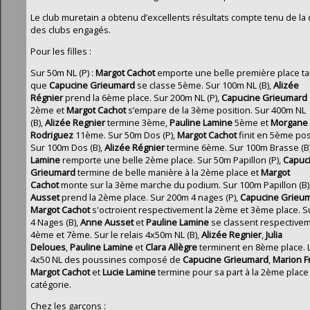
Le club muretain a obtenu d’excellents résultats compte tenu de la 
des clubs engagés.
Pour les filles :
Sur 50m NL (P) :
Margot Cachot
emporte une belle première place ta
que
Capucine Grieumard
se classe 5ème. Sur 100m NL (B),
Alizée
Régnier
prend la 6ème place. Sur 200m NL (P),
Capucine Grieumard
2ème et
Margot Cachot
s’empare de la 3ème position. Sur 400m NL
(B),
Alizée
Regnier
termine 3ème,
Pauline Lamine
5ème et
Morgane
Rodriguez
11ème. Sur 50m Dos (P),
Margot Cachot
finit en 5ème pos
Sur 100m Dos (B),
Alizée Régnier
termine 6ème. Sur 100m Brasse (B
Lamine
remporte une belle 2ème place. Sur 50m Papillon (P),
Capuc
Grieumard
termine de belle manière à la 2ème place et
Margot
Cachot
monte sur la 3ème marche du podium. Sur 100m Papillon (B)
Ausset
prend la 2ème place. Sur 200m 4 nages (P),
Capucine Grieu
Margot Cachot
s'octroient respectivement la 2ème et 3ème place. 
4 Nages (B),
Anne Ausset
et
Pauline Lamine
se classent respective
4ème et 7ème. Sur le relais 4x50m NL (B),
Alizée Regnier
,
Julia
Deloues
,
Pauline Lamine
et
Clara Allègre
terminent en 8ème place. L
4x50 NL des poussines composé de
Capucine Grieumard
,
Marion F
Margot Cachot
et
Lucie Lamine
termine pour sa part à la 2ème place 
catégorie.
Chez les garçons :