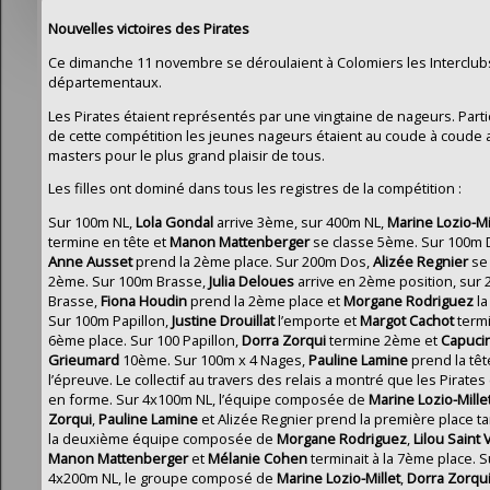
Nouvelles victoires des Pirates
Ce dimanche 11 novembre se déroulaient à Colomiers les Interclub
départementaux.
Les Pirates étaient représentés par une vingtaine de nageurs. Parti
de cette compétition les jeunes nageurs étaient au coude à coude 
masters pour le plus grand plaisir de tous.
Les filles ont dominé dans tous les registres de la compétition :
Sur 100m NL,
Lola Gondal
arrive 3ème, sur 400m NL,
Marine Lozio-Mi
termine en tête et
Manon Mattenberger
se classe 5ème. Sur 100m 
Anne
Ausset
prend la 2ème place. Sur 200m Dos,
Alizée Regnier
se 
2ème. Sur 100m Brasse,
Julia Deloues
arrive en 2ème position, sur
Brasse,
Fiona
Houdin
prend la 2ème place et
Morgane Rodriguez
l
Sur 100m Papillon,
Justine Drouillat
l’emporte et
Margot Cachot
termi
6ème place. Sur 100 Papillon,
Dorra Zorqui
termine 2ème et
Capuci
Grieumard
10ème. Sur 100m x 4 Nages,
Pauline Lamine
prend la têt
l’épreuve. Le collectif au travers des relais a montré que les Pirates
en forme. Sur 4x100m NL, l’équipe composée de
Marine Lozio-Mille
Zorqui
,
Pauline Lamine
et Alizée Regnier prend la première place t
la deuxième équipe composée de
Morgane Rodriguez
,
Lilou Saint 
Manon Mattenberger
et
Mélanie
Cohen
terminait à la 7ème place. S
4x200m NL, le groupe composé de
Marine Lozio-Millet
,
Dorra Zorqu