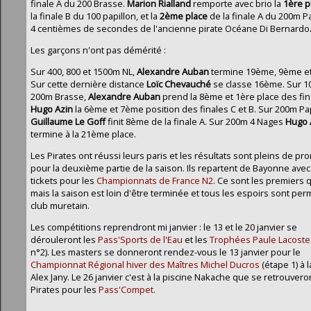
finale A du 200 Brasse.
Marion Rialland
remporte avec brio la
1ère p
la finale B du 100 papillon, et la
2ème place
de la finale A du 200m Pa
4 centièmes de secondes de l'ancienne pirate Océane Di Bernardo
Les garçons n'ont pas démérité :
Sur 400, 800 et 1500m NL,
Alexandre Auban
termine 19ème, 9ème e
Sur cette dernière distance
Loïc
Chevauché
se classe 16ème. Sur 10
200m Brasse,
Alexandre Auban
prend la 8ème et 1ère place des fina
Hugo Azin
la 6ème et 7ème position des finales C et B. Sur 200m Pap
Guillaume Le Goff
finit 8ème de la finale A. Sur 200m 4 Nages
Hugo 
termine à la 21ème place.
Les Pirates ont réussi leurs paris et les résultats sont pleins de p
pour la deuxième partie de la saison. Ils repartent de Bayonne avec
tickets pour les
Championnats de France N2
. Ce sont les premiers q
mais la saison est loin d'être terminée et tous les espoirs sont per
club muretain.
Les compétitions reprendront mi janvier : le 13 et le 20 janvier se
dérouleront les
Pass'Sports de l'Eau
et les
Trophées Paule Lacoste
n°2). Les masters se donneront rendez-vous le 13 janvier pour le
Championnat Régional hiver des Maîtres Michel Ducros
(étape 1) à l
Alex Jany. Le 26 janvier c'est à la piscine Nakache que se retrouvero
Pirates pour les
Pass'Compet.