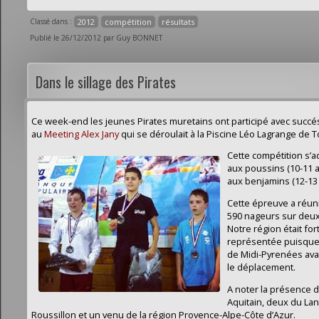
Classé dans :
2012
compétition
résultats
Publié le 26/12/2012 par Guy BONNET
Dans le sillage des Pirates
Ce week-end les jeunes Pirates muretains ont participé avec succé
au
Meeting Alex Jany
qui se déroulait à la Piscine Léo Lagrange de 
Cette compétition s’a
aux poussins (10-11 a
aux benjamins (12-13 
Cette épreuve a réun
590 nageurs sur deux
Notre région était fo
représentée puisque
de Midi-Pyrenées avai
le déplacement.
A noter la présence d
Aquitain, deux du La
Roussillon et un venu de la région Provence-Alpe-Côte d’Azur.