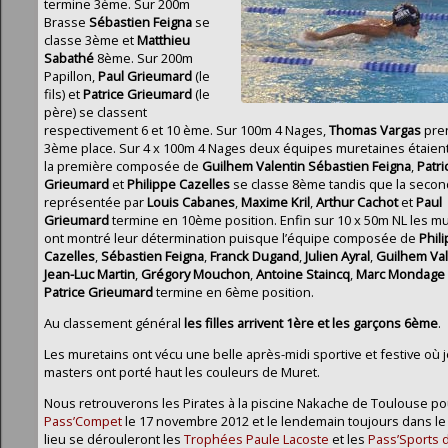
termine 3ème. Sur 200m
Brasse
Sébastien Feigna
se
classe 3ème et
Matthieu
Sabathé
8ème. Sur 200m
Papillon,
Paul Grieumard
(le
fils) et
Patrice Grieumard
(le
père) se classent
respectivement 6 et 10 ème. Sur 100m 4 Nages,
Thomas Vargas
pren
3ème place. Sur 4 x 100m 4 Nages deux équipes muretaines étaient 
la première composée de
Guilhem
Valentin
Sébastien Feigna
,
Patri
Grieumard
et
Philippe Cazelles
se classe 8ème tandis que la seco
représentée par
Louis Cabanes
,
Maxime Kril
,
Arthur Cachot
et
Paul
Grieumard
termine en 10ème position. Enfin sur 10 x 50m NL les m
ont montré leur détermination puisque l’équipe composée de
Phil
Cazelles
,
Sébastien Feigna
,
Franck Dugand
,
Julien Ayral
,
Guilhem
Va
Jean-Luc Martin
,
Grégory Mouchon
,
Antoine Staincq
,
Marc Mondage
Patrice Grieumard
termine en 6ème position.
Au classement général
les filles arrivent 1ère et les garçons 6ème
.
Les muretains ont vécu une belle après-midi sportive et festive où 
masters ont porté haut les couleurs de Muret.
Nous retrouverons les Pirates à la piscine Nakache de Toulouse po
Pass’Compet
le 17 novembre 2012 et le lendemain toujours dans 
lieu se dérouleront les
Trophées Paule Lacoste
et les
Pass’Sports d