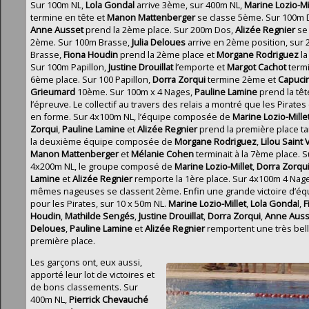
Sur 100m NL,
Lola Gondal
arrive 3ème, sur 400m NL,
Marine Lozio-Mi
termine en tête et
Manon Mattenberger
se classe 5ème. Sur 100m 
Anne
Ausset
prend la 2ème place. Sur 200m Dos,
Alizée Regnier
se 
2ème. Sur 100m Brasse,
Julia Deloues
arrive en 2ème position, sur
Brasse,
Fiona
Houdin
prend la 2ème place et
Morgane Rodriguez
l
Sur 100m Papillon,
Justine Drouillat
l’emporte et
Margot Cachot
termi
6ème place. Sur 100 Papillon,
Dorra Zorqui
termine 2ème et
Capuci
Grieumard
10ème. Sur 100m x 4 Nages,
Pauline Lamine
prend la têt
l’épreuve. Le collectif au travers des relais a montré que les Pirates
en forme. Sur 4x100m NL, l’équipe composée de
Marine Lozio-Mille
Zorqui
,
Pauline Lamine
et
Alizée Regnier
prend la première place t
la deuxième équipe composée de
Morgane Rodriguez
,
Lilou Saint 
Manon Mattenberger
et
Mélanie
Cohen
terminait à la 7ème place. S
4x200m NL, le groupe composé de
Marine Lozio-Millet
,
Dorra Zorqu
Lamine
et
Alizée Regnier
remporte la 1ère place. Sur 4x100m 4 Nage
mêmes nageuses se classent 2ème. Enfin une grande victoire d’éq
pour les Pirates, sur 10 x 50m NL.
Marine Lozio-Millet
,
Lola Gonda
l,
F
Houdin
,
Mathilde Sengés
,
Justine Drouillat
,
Dorra Zorqui
,
Anne Auss
Deloues
,
Pauline Lamine
et
Alizée Regnier
remportent une très bel
première place.
Les garçons ont, eux aussi,
apporté leur lot de victoires et
de bons classements. Sur
400m NL,
Pierrick Chevauché