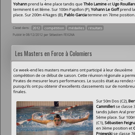
Yohann
prend la 4me place tandis que
Théo Lamine
et
Ugo Rouillar
terminent 6 et 8ème. Sur 100m Papillon (P),
Yohann Le Goff
prend l
place. Sur 200m 4 Nages (B),
Pablo Garcia
termine en 7ème position
Classé dans :
2012
compétition
médailles
résultats
Publié le 08/12/2012 par Sébastien FEIGNA
Les Masters en Force à Colomiers
Ce week-end les masters muretains ont participé à leur deuxième
compétition de ce début de saison. Cette réunion régionale a perm
Pirates de mesurer leurs performances. Le succès était au rendez
puisqu'ils ont pu obtenir d'excellents classements sur de nombre
finales.
Sur 50m Dos (C2),
Ben
Cammilleri
se classe
tandis Julien Aral pre
5ème place. Sur 100
(C1),
Sébastien Feign
en 3ème position et
Pniewski
se classe 7