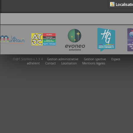
Localisat
Πr@T.SiteWeb v.1.3.4
Gestion administrative
Gestion sportive
Espace
adhérent
Contact
Localisation
Mentions légales