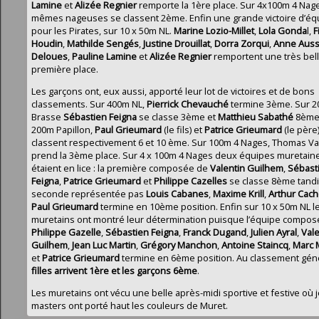
Lamine
et
Alizée Regnier
remporte la 1ère place. Sur 4x100m 4 Nage
mêmes nageuses se classent 2ème. Enfin une grande victoire d’éq
pour les Pirates, sur 10 x 50m NL.
Marine Lozio-Millet
,
Lola Gonda
l,
F
Houdin
,
Mathilde Sengés
,
Justine Drouillat
,
Dorra Zorqui
,
Anne Auss
Deloues
,
Pauline Lamine
et
Alizée Regnier
remportent une très bel
première place.
Les garçons ont, eux aussi, apporté leur lot de victoires et de bons
classements. Sur 400m NL,
Pierrick Chevauché
termine 3ème. Sur 
Brasse
Sébastien Feigna
se classe 3ème et
Matthieu Sabathé
8ème.
200m Papillon,
Paul Grieumard
(le fils) et
Patrice Grieumard
(le père
classent respectivement 6 et 10 ème. Sur 100m 4 Nages,
Thomas Va
prend la 3ème place. Sur 4 x 100m 4 Nages deux équipes muretain
étaient en lice : la première composée de
Valentin Guilhem
,
Sébast
Feigna
,
Patrice Grieumard
et
Philippe Cazelles
se classe 8ème tandi
seconde représentée pas
Louis Cabanes
,
Maxime Krill
,
Arthur Cach
Paul Grieumard
termine en 10ème position. Enfin sur 10 x 50m NL l
muretains ont montré leur détermination puisque l’équipe compos
Philippe Gazelle
,
Sébastien Feigna
,
Franck Dugand
,
Julien Ayral
,
Vale
Guilhem
,
Jean Luc Martin
,
Grégory Manchon
,
Antoine Staincq
,
Marc
et
Patrice Grieumard
termine en 6ème position. Au classement gén
filles arrivent 1ère et les garçons 6ème
.
Les muretains ont vécu une belle après-midi sportive et festive où 
masters ont porté haut les couleurs de Muret.