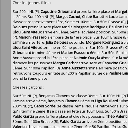
Chez les jeunes filles :
Sur 200m NL (P),
Capucine Grieumard
prend la 1ère place et
Margot
la 2ème. Sur 100m NL (P),
Margot Cachot, Chloé Banoti
et
Lucie Lami
classent respectivement 1ère, 9ème et 10ème. Sur 50m Brasse (B),
Deloues
prend la 1ère place tandis
Morgane Rodriguez, Pauline La
Lilou Saint
Viteux
arrive en 3ème, 5ème, et 7ème position. Sur 50m
(P),
Marion Frassero
s'empare de la 1ère place. Sur 100m Brasse (B)
Lamine
arrive 1ère,
Julia Deloues
seconde,
Morgane Rodriguez
troi
Lilou
Saint Viteux
termine en 9ème position . Sur 100m Brasse (P),
C
Grieumard
termine 4ème et
Marion
Frassero
6éme. Sur 50m Papillon
Anne Ausset
prend la 1ère place et
Noémie Oury
la 4ème. Sur la 
distance les poussines
Margot Cachot
arrive 1ère et
Capucine Grie
3ème. Sur 100m Papillon (B),
Anne Ausset
termine en 1ère position.
retrouvons toujours en tête sur 200m Papillon suivie de
Pauline La
prend la 3ème place.
Chez les garçons :
Sur 50m NL (P),
Benjamin Clamens
se classe 3ème. Sur 100m NL (P)
Lamin
e arrive 5ème,
Benjamin
Clamens
6ème et
Ugo Rouillard
10èm
200m NL (P),
Gabin Sordel
se classe 7ème. Nous le retrouvons sur 
qu' il termine 2ème. Il se classe en tête sur 100m Dos. Sur 50m Brass
Pablo Garcia
prend la 1ère place et chez les poussins,
Théo Valenti
3ème. Sur 100m Brasse (B),
Pablo Garcia
arrive en 2ème position et
Valentin
chez les poussins termine 7ème. Sur 50 Papillon (P),
Le Go