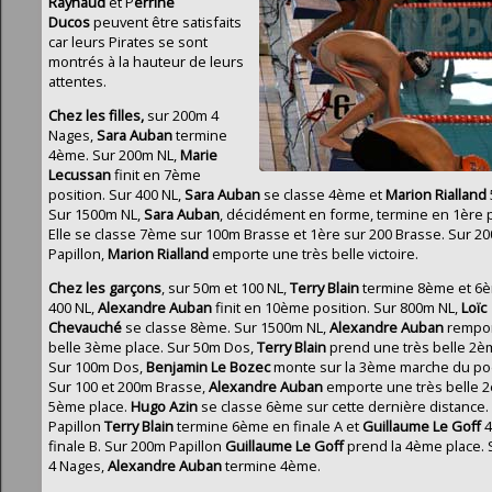
Raynaud
et P
errine
Ducos
pe
uvent être satisfaits
car leurs Pirates se sont
montrés à la hauteur de leurs
attentes.
Chez les filles,
sur 200m 4
Nages,
Sara Auban
termine
4ème. Sur 200m NL,
Marie
Lecussan
finit en 7ème
position. Sur 400 NL,
Sara Auban
se classe 4ème et
Marion Rialland
Sur 1500m NL,
Sara Auban
, décidément en forme, termine en 1ère p
Elle se classe 7ème sur 100m Brasse et 1ère sur 200 Brasse. Sur 2
Papillon,
Marion Rialland
emporte une très belle victoire.
Chez les garçons
, sur 50m et 100 NL,
Terry Blain
termine 8ème et 6è
400 NL,
Alexandre Auban
finit en 10ème position. Sur 800m NL,
Loïc
Chevauché
se classe 8ème. Sur 1500m NL,
Alexandre Auban
rempor
belle 3ème place. Sur 50m Dos,
Terry Blain
prend une très belle 2è
Sur 100m Dos,
Benjamin Le Bozec
monte sur la 3ème marche du po
Sur 100 et 200m Brasse,
Alexandre Auban
emporte une très belle 
5ème place.
Hugo Azin
se classe 6ème sur cette dernière distance.
Papillon
Terry Blain
termine 6ème en finale A et
Guillaume Le Goff
finale B. Sur 200m Papillon
Guillaume Le Goff
prend la 4ème place.
4 Nages,
Alexandre Auban
termine 4ème.