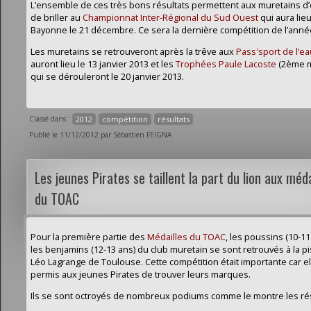
L’ensemble de ces très bons résultats permettent aux muretains d
de briller au
Championnat Inter-Régional du Sud Ouest
qui aura lieu
Bayonne le 21 décembre. Ce sera la dernière compétition de l’anné
Les muretains se retrouveront après la trêve aux
Pass'sport de l’ea
auront lieu le 13 janvier 2013 et les
Trophées Paule Lacoste
(2ème 
qui se dérouleront le 20 janvier 2013.
Classé dans :
2012
compétition
résultats
Publié le 11/12/2012 par Sébastien FEIGNA
Les jeunes Pirates se taillent la part du lion aux méda
du TOAC
Pour la première partie des
Médailles du TOAC
, les poussins (10-11
les benjamins (12-13 ans) du club muretain se sont retrouvés à la p
Léo Lagrange de Toulouse. Cette compétition était importante car el
permis aux jeunes Pirates de trouver leurs marques.
Ils se sont octroyés de nombreux podiums comme le montre les rés