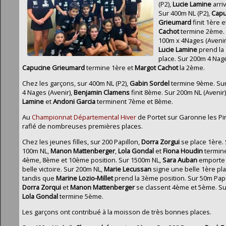
(P2),
Lucie Lamine
arri
Sur 400m NL (P2),
Capu
Grieumard
finit 1ère 
Cachot
termine 2ème.
100m x 4Nages (Avenir 
Lucie Lamine
prend la
place. Sur 200m 4 Nage
Capucine Grieumard
termine 1ère et
Margot Cachot
la 2ème.
Chez les garçons, sur 400m NL (P2),
Gabin Sordel
termine 9ème. Su
4 Nages (Avenir),
Benjamin
Clamens
finit 8ème. Sur 200m NL (Avenir
Lamine
et
Andoni Garcia
terminent 7ème et 8ème.
Au
Championnat Départemental Hiver
de Portet sur Garonne les Pi
raflé de nombreuses premières places.
Chez les jeunes filles, sur 200 Papillon,
Dorra Zorgui
se place 1ère.
100m NL,
Manon Mattenberger
,
Lola
Gondal
et
Fiona Houdin
termin
4ème, 8ème et 10ème position. Sur 1500m NL,
Sara Auban
emporte
belle victoire. Sur 200m NL,
Marie Lecussan
signe une belle 1ère pl
tandis que
Marine Lozio-Millet
prend la 3ème position. Sur 50m Papi
Dorra Zorqui
et
Manon Mattenberger
se classent 4ème et 5ème. Su
Lola Gondal
termine 5ème.
Les garçons ont contribué à la moisson de très bonnes places.