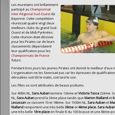
Les muretains ont brillamment
participé au
Championnat
Inter-Régional Sud-Ouest
de
Bayonne. Cette compétition
réunissait quatre vingt deux
meilleurs clubs du grand Sud-
Ouest et de Midi-Pyrénées.
Cette réunion était décisive
pour les Pirates car de leurs
classements dépendaient
leur qualification pour les
Championnats de France
futurs.
Pendant trois jours les jeunes Pirates ont donné le meilleur d'eux
L'organisation ne les favorisait pas car les épreuves de qualificatio
déroulées soit tôt le matin, soit tard le soir.
Les filles se sont attribuées de beaux podiums.
Sur 400m NL,
Sara Auban
termine 13ème et
Victoria Tasca
22ème. S
NL,
Sara Auban
prend la 3ème place tandis que
Marion Rialland
et
M
Lecussan
se classent 10 et 18ème. Sur 1500m NL,
Sara Auban
et
Ma
Rialland
remportent une très belle
3ème
et
4ème place.
Sara Auba
une très belle
1ère place
en finale B du 100 brasse et une 8ème po