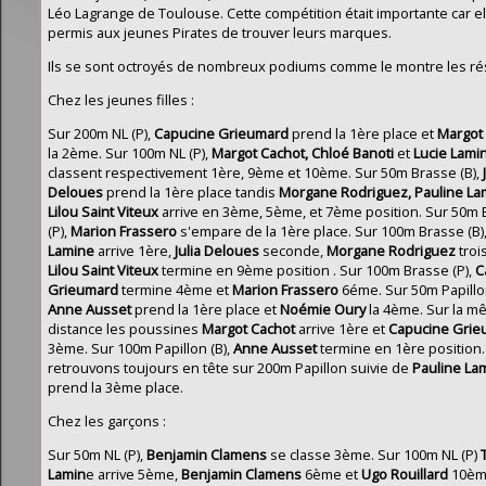
Léo Lagrange de Toulouse. Cette compétition était importante car el
permis aux jeunes Pirates de trouver leurs marques.
Ils se sont octroyés de nombreux podiums comme le montre les rés
Chez les jeunes filles :
Sur 200m NL (P),
Capucine Grieumard
prend la 1ère place et
Margot
la 2ème. Sur 100m NL (P),
Margot Cachot, Chloé Banoti
et
Lucie Lami
classent respectivement 1ère, 9ème et 10ème. Sur 50m Brasse (B),
Deloues
prend la 1ère place tandis
Morgane Rodriguez, Pauline La
Lilou Saint
Viteux
arrive en 3ème, 5ème, et 7ème position. Sur 50m
(P),
Marion Frassero
s'empare de la 1ère place. Sur 100m Brasse (B)
Lamine
arrive 1ère,
Julia Deloues
seconde,
Morgane Rodriguez
troi
Lilou
Saint Viteux
termine en 9ème position . Sur 100m Brasse (P),
C
Grieumard
termine 4ème et
Marion
Frassero
6éme. Sur 50m Papillon
Anne Ausset
prend la 1ère place et
Noémie Oury
la 4ème. Sur la 
distance les poussines
Margot Cachot
arrive 1ère et
Capucine Grie
3ème. Sur 100m Papillon (B),
Anne Ausset
termine en 1ère position.
retrouvons toujours en tête sur 200m Papillon suivie de
Pauline La
prend la 3ème place.
Chez les garçons :
Sur 50m NL (P),
Benjamin Clamens
se classe 3ème. Sur 100m NL (P)
Lamin
e arrive 5ème,
Benjamin
Clamens
6ème et
Ugo Rouillard
10èm