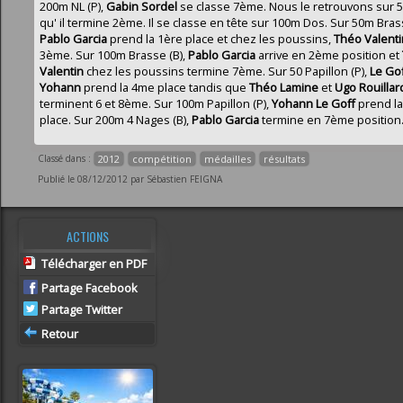
200m NL (P),
Gabin Sordel
se classe 7ème. Nous le retrouvons sur 
qu' il termine 2ème. Il se classe en tête sur 100m Dos. Sur 50m Brass
Pablo Garcia
prend la 1ère place et chez les poussins,
Théo Valenti
3ème. Sur 100m Brasse (B),
Pablo Garcia
arrive en 2ème position et
Valentin
chez les poussins termine 7ème. Sur 50 Papillon (P),
Le Go
Yohann
prend la 4me place tandis que
Théo Lamine
et
Ugo Rouillar
terminent 6 et 8ème. Sur 100m Papillon (P),
Yohann Le Goff
prend l
place. Sur 200m 4 Nages (B),
Pablo Garcia
termine en 7ème position
Classé dans :
2012
compétition
médailles
résultats
Publié le 08/12/2012 par Sébastien FEIGNA
ACTIONS
Télécharger en PDF
Partage Facebook
Partage Twitter
Retour