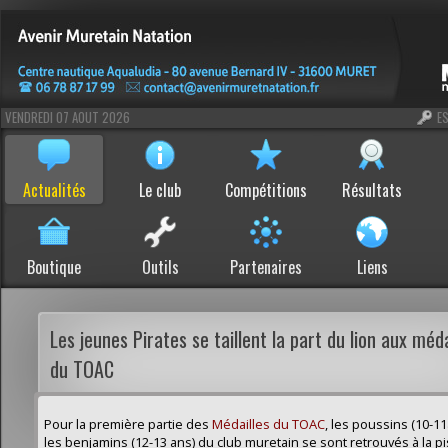
VENDREDI 07 AOUT 2026
E
Actualités
Le club
Compétitions
Résultats
Boutique
Outils
Partenaires
Liens
Les jeunes Pirates se taillent la part du lion aux méda
du TOAC
Pour la première partie des
Médailles du TOAC
, les poussins (10-11
les benjamins (12-13 ans) du club muretain se sont retrouvés à la p