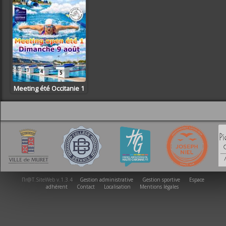
Meeting été Occitanie 1
Πr@T.SiteWeb v.1.3.4
Gestion administrative
Gestion sportive
Espace
adhérent
Contact
Localisation
Mentions légales