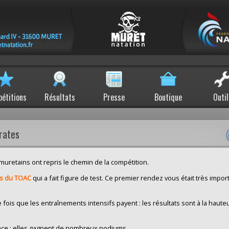
étitions
Résultats
Presse
Boutique
Outil
irates
 muretains ont repris le chemin de la compétition.
es du TOAC
qui a fait figure de test. Ce premier rendez vous était très impor
fois que les entraînements intensifs payent : les résultats sont à la haute
érence ; elles gagnent de nombreux podiums.