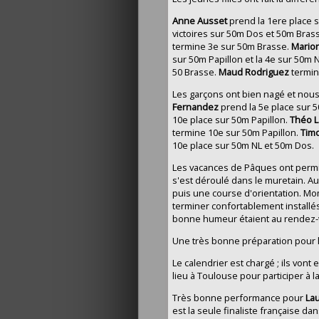
Anne Ausset
prend la 1ere place s
victoires sur 50m Dos et 50m Bras
termine 3e sur 50m Brasse.
Marion
sur 50m Papillon et la 4e sur 50m N
50 Brasse.
Maud Rodriguez
termin
Les garçons ont bien nagé et nou
Fernandez
prend la 5e place sur 
10e place sur 50m Papillon.
Théo 
termine 10e sur 50m Papillon.
Timo
10e place sur 50m NL et 50m Dos.
Les vacances de Pâques ont permis
s'est déroulé dans le muretain. A
puis une course d'orientation. Mom
terminer confortablement installé
bonne humeur étaient au rendez-v
Une très bonne préparation pour l
Le calendrier est chargé ; ils von
lieu à Toulouse pour participer à l
Très bonne performance pour
Lau
est la seule finaliste française da