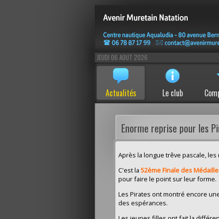
JEUDI 06 AOUT 2026
Actualités
Le club
Comp
Enorme reprise pour les P
Après la longue trêve pascale, les
C'est la
52ème Finale des Médaill
pour faire le point sur leur forme.
Les Pirates ont montré encore une 
des espérances.
Les jeunes filles ont fait la diff