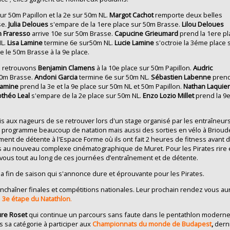
ur 50m Papillon et la 2e sur 50m NL.
Margot Cachot
remporte deux belles
se.
Julia Deloues
s'empare de la 1ere place sur 50m Brasse.
Lilou Deloues
 Fraresso
arrive 10e sur 50m Brasse.
Capucine Grieumard
prend la 1ere pl
L.
Lisa Lamine
termine 6e sur50m NL.
Lucie Lamine
s'octroie la 3éme place 
e le 50m Brasse à la 9e place.
s retrouvons
Benjamin Clamens
à la 10e place sur 50m Papillon.
Audric
50m Brasse.
Andoni Garcia
termine 6e sur 50m NL.
Sébastien Labenne
prend
Lamine
prend la 3e et la 9e place sur 50m NL et 50m Papillon.
Nathan
Laquie
théo Leal
s'empare de la 2e place sur 50m NL.
Enzo Lozio Millet
prend la 9e
 aux nageurs de se retrouver lors d'un stage organisé par les entraîneurs.
u programme beaucoup de natation mais aussi des sorties en vélo à Brioud
ent de détente à l'Espace Forme où ils ont fait 2 heures de fitness avant 
s au nouveau complexe cinématographique de Muret. Pour les Pirates rire 
ous tout au long de ces journées d’entraînement et de détente.
a fin de saison qui s'annonce dure et éprouvante pour les Pirates.
t enchaîner finales et compétitions nationales. Leur prochain rendez vous au
a
3e étape du Natathlon
.
re Roset
qui continue un parcours sans faute dans le pentathlon moderne.
ns sa catégorie à participer aux
Championnats du monde de Budapest
,
dern