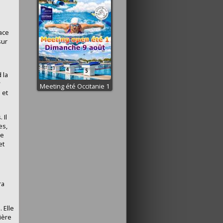
ace
sur
 la
r
Meeting été Occitanie 1
 et
 Il
es,
de
et
ra
 Elle
ière