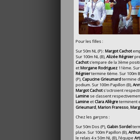
Pour les filles :
Sur 50m NL (P) :
Margot Cachot
emp
Sur 100m NL (B),
Alizée Régnier
pre
Cachot
s’empare de la 3ème positi
et
Morgane Rodriguez
11ème. Sur
Régnier
termine 6ème. Sur 100m B
(P),
Capucine Grieumard
termine d
podium. Sur 100m Papillon (B),
Ann
Margot Cachot
s'octroient respect
Lamine
se classent respectivement
Lamine
et
Clara Allègre
terminent 
Grieumard
,
Marion Fraresso
,
Marg
Chez les garçons :
Sur 50m Dos (P),
Gabin Sordel
term
place. Sur 100m Papillon (B),
Arthu
le relais 4 x 50m NL (B), l’équipe
Ar