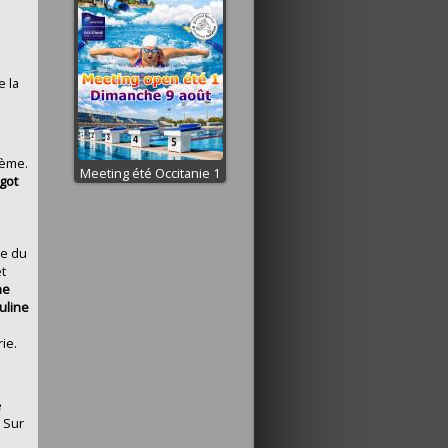
e la
5ème.
Meeting été Occitanie 1
got
e
n
he du
t
ne
uline
ie.
e
. Sur