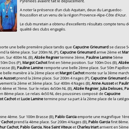
Pyrenées avaient fait le déplacement.
A noter la présence d’un club Aquitain, deux du Languedoc-
Roussillon et un venu de la région Provence-Alpe-Côte d’Azur.
Le club muretain a obtenu d’excellents résultats compte tenu d
qualité des clubs engagés.
orte une belle première place tandis que
Capucine Grieumard
se classe 
nd la 6ème place. Sur 200m NL (P),
Capucine Grieumard
arrive 2ème et
Mar
on. Sur 400m NL (B),
Alizée
Regnier
termine 3ème,
Pauline Lamine
5ème
 50m Dos (P),
Margot Cachot
finit en 5ème position. Sur 100m Dos (B),
Alizé
rasse (B),
Pauline Lamine
remporte une belle 2ème place. Sur 50m Papillo
e belle manière à la 2ème place et
Margot Cachot
monte sur la 3ème marc
e Ausset
prend la 2ème place. Sur 200m 4 nages (P),
Capucine Grieumard
e
ivement la 2ème et 3ème place. Sur 400m 4 Nages (B),
Anne Ausset
et
Pauli
 4ème et 7ème. Sur le relais 4x50m NL (B),
Alizée Regnier
,
Julia Deloues
,
Pa
en 8ème place. Le relais 4x50 NL des poussines composé de
Capucine
ot Cachot
et
Lucie Lamine
termine pour sa part à la 2ème place de la catégor
ine 4ème. Sur 100m Brasse (B),
Pablo
Garcia
emporte une magnifique 1èr
r
Cachot
prend la 4ème place. Sur 200m 4 Nages (B),
Pablo Garcia
finit 8ème
thur Cachot
,
Pablo Garcia
,
Noa Saint Viteux
et
Charley Iriart
arrivent en 5ème