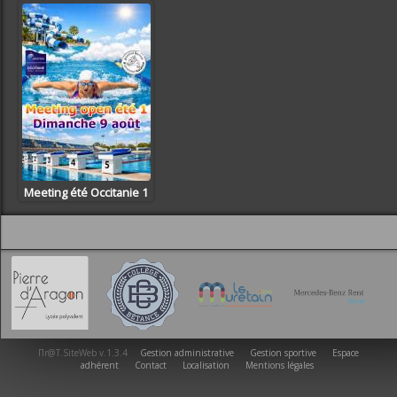
Meeting été Occitanie 1
Πr@T.SiteWeb v.1.3.4
Gestion administrative
Gestion sportive
Espace
adhérent
Contact
Localisation
Mentions légales