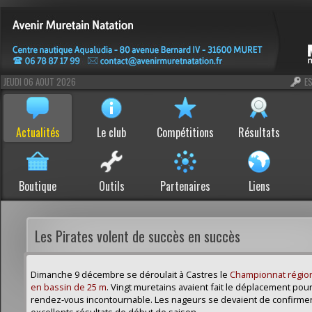
JEUDI 06 AOUT 2026
E
Actualités
Le club
Compétitions
Résultats
Boutique
Outils
Partenaires
Liens
Les Pirates volent de succès en succès
Dimanche 9 décembre se déroulait à Castres le
Championnat région
en bassin de 25 m
. Vingt muretains avaient fait le déplacement pou
rendez-vous incontournable. Les nageurs se devaient de confirmer
excellents résultats de début de saison.