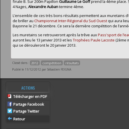
finale B. Sur 200m Papillon
Guillaume Le Goff
prend la 4ème place.
4 Nages,
Alexandre Auban
termine 4ème.
L’ensemble de ces très bons résultats permettent aux muretains d
de briller au
Championnat Inter-Régional du Sud Ouest
qui aura lieu
Bayonne le 21 décembre. Ce sera la dernière compétition de l’anné
Les muretains se retrouveront après la trêve aux
Pass'sport de l’ea
auront lieu le 13 janvier 2013 et les
Trophées Paule Lacoste
(2ème 
qui se dérouleront le 20 janvier 2013.
Classé dans :
2012
compétition
résultats
Publié le 11/12/2012 par Sébastien FEIGNA
ACTIONS
Télécharger en PDF
Partage Facebook
Partage Twitter
Retour