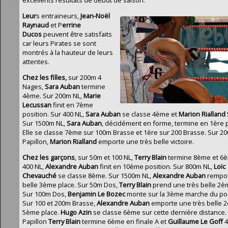
Leur
s entraineurs,
Jean-Noël
Raynaud
et P
errine
Ducos
pe
uvent être satisfaits
car leurs Pirates se sont
montrés à la hauteur de leurs
attentes.
Chez les filles,
sur 200m 4
Nages,
Sara Auban
termine
4ème. Sur 200m NL,
Marie
Lecussan
finit en 7ème
position. Sur 400 NL,
Sara Auban
se classe 4ème et
Marion Rialland
Sur 1500m NL,
Sara Auban
, décidément en forme, termine en 1ère p
Elle se classe 7ème sur 100m Brasse et 1ère sur 200 Brasse. Sur 2
Papillon,
Marion Rialland
emporte une très belle victoire.
Chez les garçons
, sur 50m et 100 NL,
Terry Blain
termine 8ème et 6è
400 NL,
Alexandre Auban
finit en 10ème position. Sur 800m NL,
Loïc
Chevauché
se classe 8ème. Sur 1500m NL,
Alexandre Auban
rempor
belle 3ème place. Sur 50m Dos,
Terry Blain
prend une très belle 2è
Sur 100m Dos,
Benjamin Le Bozec
monte sur la 3ème marche du po
Sur 100 et 200m Brasse,
Alexandre Auban
emporte une très belle 
5ème place.
Hugo Azin
se classe 6ème sur cette dernière distance.
Papillon
Terry Blain
termine 6ème en finale A et
Guillaume Le Goff