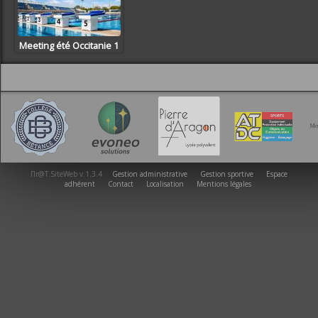
Meeting été Occitanie 1
Πr@T.SiteWeb v.1.3.4
Gestion administrative
Gestion sportive
Espace
adhérent
Contact
Localisation
Mentions légales