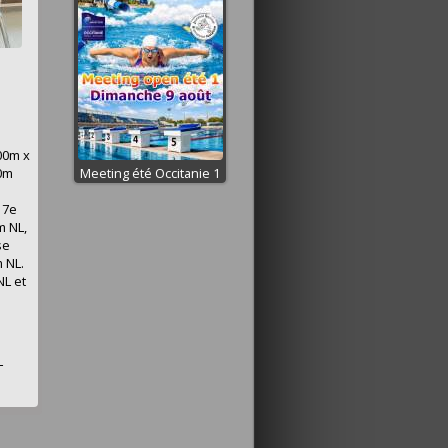
e
400m x
00m
Meeting été Occitanie 1
e 7e
m NL,
se
m NL.
NL et
L