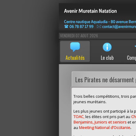
VENDREDI 07 AOUT 2026
Actualités
Le club
Comp
Les Pirates ne désarment p
Trois belles compétitions, trois pa
jeunes murétains.
Les plus jeunes ont participé à la
TOAC
,
les élites ont pris part au
Ch
Benjamins, juniors et seniors
et e
au
Meeting National d’Occitanie
.