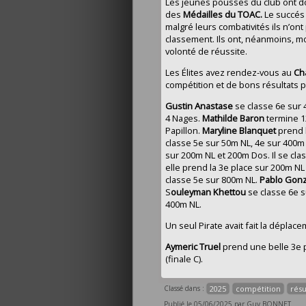
Les jeunes pousses du club ont do
des
Médailles du TOAC.
Le succés 
malgré leurs combativités ils n’on
classement. Ils ont, néanmoins, m
volonté de réussite.
Les Élites avez rendez-vous au
Ch
compétition et de bons résultats p
Gustin Anastase
se classe 6e sur 
4 Nages.
Mathilde Baron
termine 1
Papillon.
Maryline Blanquet
prend 
classe 5e sur 50m NL, 4e sur 400m
sur 200m NL et 200m Dos. Il se cl
elle prend la 3e place sur 200m NL
classe 5e sur 800m NL.
Pablo Gon
S
ouleyman Khettou
se classe 6e 
400m NL.
Un seul Pirate avait fait la déplac
Aymeric Truel
prend une belle 3e p
(finale C).
Classé dans :
2025
compétition
résu
Publié le 05/06/2025 par Guy BONNET