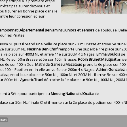
nc participé à la première étape
n’était pas au rendez-vous et
t pu figurer en bonne place dans le
ontré leur cohésion et leur
ampionnat Départemental Benjamins, juniors et seniors
de Toulouse. Bell
our les Pirates.
400m NL puis il prend une belle 2e place sur 200m Brasse et arrive 5e sur 
2e sur 200m NL.
Nesrine Ben
Chrif
remporte une superbe 1re place sur 2
la 7e place sur 400M NL et arrive 11e sur 200M 4 x Nages.
Emma Boulois
se
 NL, 4e sur 50m Brasse et 5e sur 100m Brasse.
Robin Brunet Mauquat
arriv
asse 6e sur 100m Dos.
Mathilda Garreau Mazataud
prend la 6e place sur 100
 et 100m Papillon enfin elle arrive 6e sur 200m 4 x Nages.
Adrien Gonzalez
zalez
prend la 4e place sur 50m NL, 100m NL et 200M NL. Il arrive 5e sur 400
sur 800m NL.
Aymeric Truel
décroche la 3e place sur 50m NL, 100M NL, 200M 
ement à Sète pour participer au
Meeting National d’Occitanie
.
lace sur 50m NL (finale C) et il monte sur la 2e place du podium sur 400m N
ltats