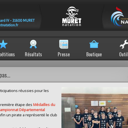
étitions
Résultats
Presse
Boutique
Outil
as...
rticipations réussies pour les
 première étape des
Médailles du
ampionnat Départemental
nfin un pirate a représenté le club