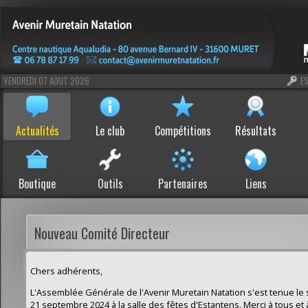
VENDREDI 07 AOUT 2026
E
Actualités
Le club
Compétitions
Résultats
Boutique
Outils
Partenaires
Liens
Nouveau Comité Directeur
Chers adhérents,
L'Assemblée Générale de l'Avenir Muretain Natation s'est tenue le
21 septembre 2024 à la salle des fêtes d'Estantens. Merci à tous et 